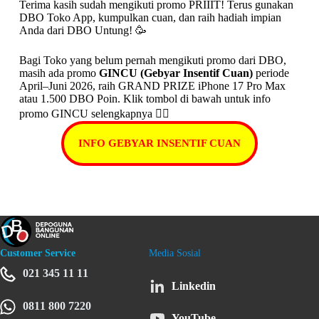
Terima kasih sudah mengikuti promo PRIIIT! Terus gunakan
DBO Toko App, kumpulkan cuan, dan raih hadiah impian
Anda dari DBO Untung! 🥳
Bagi Toko yang belum pernah mengikuti promo dari DBO,
masih ada promo
GINCU (Gebyar Insentif Cuan)
periode
April–Juni 2026, raih GRAND PRIZE iPhone 17 Pro Max
atau 1.500 DBO Poin. Klik tombol di bawah untuk info
promo GINCU selengkapnya 👇🏼
INFO GEBYAR INSENTIF CUAN
Customer Service
Media Sosial
021 345 11 11
Linkedin
0811 800 7220
YouTube