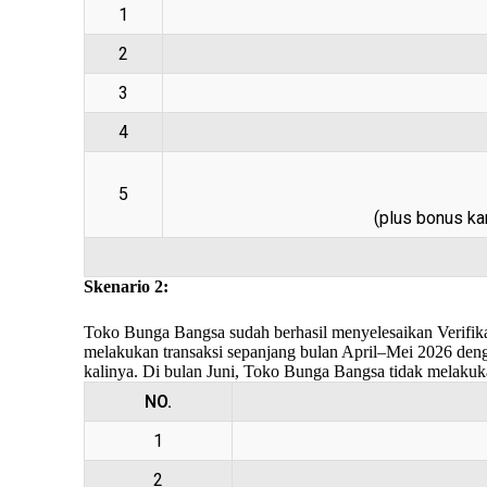
1
2
3
4
5
(plus bonus ka
Skenario 2:
Toko Bunga Bangsa sudah berhasil menyelesaikan Verifika
melakukan transaksi sepanjang bulan April–Mei 2026 de
kalinya. Di bulan Juni, Toko Bunga Bangsa tidak melakuka
NO.
1
2