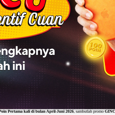
in Pertama kali di bulan April-Juni 2026
, sambutlah promo
GINC