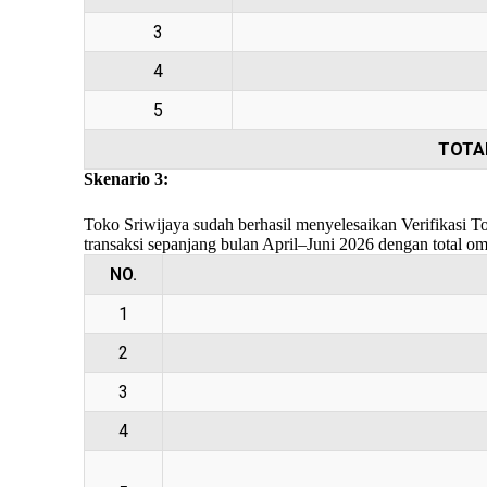
3
4
5
TOTAL
Skenario 3:
Toko Sriwijaya sudah berhasil menyelesaikan Verifikasi T
transaksi sepanjang bulan April–Juni 2026 dengan total 
NO.
1
2
3
4