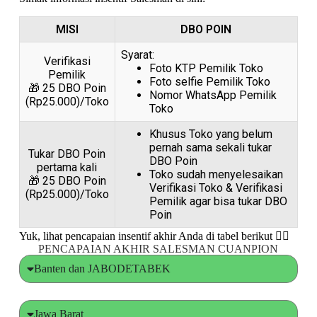
MISI
DBO POIN
Syarat:
Verifikasi
Foto KTP Pemilik Toko
Pemilik
Foto selfie Pemilik Toko
🎁 25 DBO Poin
Nomor WhatsApp Pemilik
(Rp25.000)/Toko
Toko
Khusus Toko yang belum
pernah sama sekali tukar
Tukar DBO Poin
DBO Poin
pertama kali
Toko sudah menyelesaikan
🎁 25 DBO Poin
Verifikasi Toko & Verifikasi
(Rp25.000)/Toko
Pemilik agar bisa tukar DBO
Poin
Yuk, lihat pencapaian insentif akhir Anda di tabel berikut 👇🏼
PENCAPAIAN AKHIR SALESMAN CUANPION
Banten dan JABODETABEK
Jawa Barat